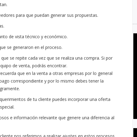
tan.
eedores para que puedan generar sus propuestas.
as.
unto de vista técnico y económico.
ue se generaron en el proceso.
 que se repite cada vez que se realiza una compra. Si por
equipo de venta, podrás encontrar.
 recuerda que en la venta a otras empresas por lo general
l pago correspondiente y por lo mismo debes tener la
tegramente.
equerimientos de tu cliente puedes incorporar una oferta
special.
osos e información relevante que genere una diferencia al
cliente nos referimos a realizar ajustes en estos procesos,