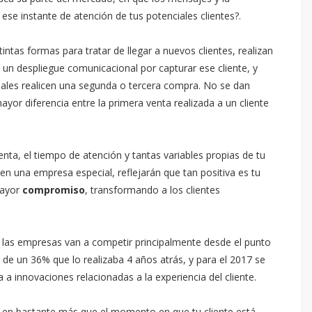
ese instante de atención de tus potenciales clientes?.
as formas para tratar de llegar a nuevos clientes, realizan
 un despliegue comunicacional por capturar ese cliente, y
tuales realicen una segunda o tercera compra. No se dan
yor diferencia entre la primera venta realizada a un cliente
enta, el tiempo de atención y tantas variables propias de tu
n una empresa especial, reflejarán que tan positiva es tu
mayor
compromiso
, transformando a los clientes
 las empresas van a competir principalmente desde el punto
ia de un 36% que lo realizaba 4 años atrás, y para el 2017 se
a innovaciones relacionadas a la experiencia del cliente.
os en bastante más que el momento en que tu cliente está